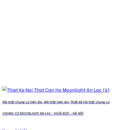
Nội thất chung cư hiện đại, Nội thất hiện đại, Thiết kế nội thất chung cư
CHUNG CƯ MOONLIGHT AN LẠC – HOÀI ĐỨC – HÀ NỘI