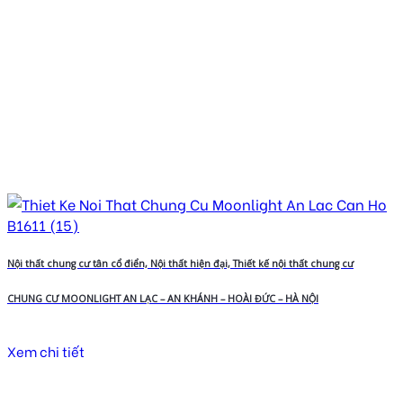
Nội thất chung cư tân cổ điển, Nội thất hiện đại, Thiết kế nội thất chung cư
CHUNG CƯ MOONLIGHT AN LẠC – AN KHÁNH – HOÀI ĐỨC – HÀ NỘI
Xem chi tiết