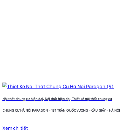
Nội thất chung cư hiện đại, Nội thất hiện đại, Thiết kế nội thất chung cư
CHUNG CƯ HÀ NỘI PARAGON – 181 TRẦN QUỐC VƯỢNG – CẦU GIẤY – HÀ NỘI
Xem chi tiết