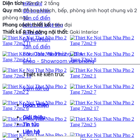
Diện tích:
72m2 * 2 tầng
Hiện đại
Quy mô:
Phòng khách, bếp, phòng sinh hoạt chung và 2
Gỗ tự nhiên
phòng ngủ
Tân cổ điển
Phong cách thiết kế:
Hiện đại
Nhà phố biệt thự
Thiết kế & Thi công nội thất:
Goki Interior
Hiện đại
Gỗ tự nhiên
Tân cổ điển
Bar, Cafe, Nhà hàng, Bi A
Shop - Showroom văn phòng
Thiết kế kiến trúc
Xem tất cả
Hoàn thiện
Giới thiệu
Tin tức
Liên hệ