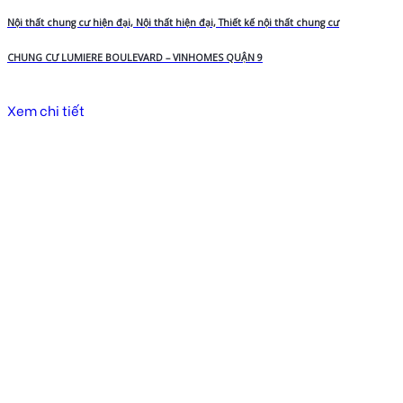
Nội thất chung cư hiện đại, Nội thất hiện đại, Thiết kế nội thất chung cư
CHUNG CƯ LUMIERE BOULEVARD – VINHOMES QUẬN 9
Xem chi tiết