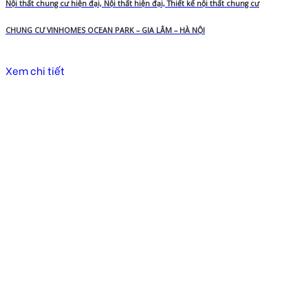
Nội thất chung cư hiện đại, Nội thất hiện đại, Thiết kế nội thất chung cư
CHUNG CƯ VINHOMES OCEAN PARK – GIA LÂM – HÀ NỘI
Xem chi tiết