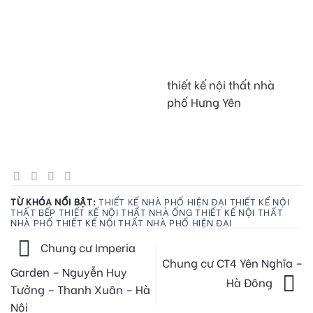
thiết kế nội thất nhà
phố Hưng Yên
TỪ KHÓA NỔI BẬT:
THIẾT KẾ NHÀ PHỐ HIỆN ĐẠI
THIẾT KẾ NỘI
THẤT BẾP
THIẾT KẾ NỘI THẤT NHÀ ỐNG
THIẾT KẾ NỘI THẤT
NHÀ PHỐ
THIẾT KẾ NỘI THẤT NHÀ PHỐ HIỆN ĐẠI
Chung cư Imperia
Chung cư CT4 Yên Nghĩa –
Garden – Nguyễn Huy
Hà Đông
Tưởng – Thanh Xuân – Hà
Nội