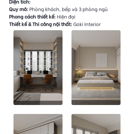
Diện tích:
Quy mô:
Phòng khách, bếp và 3 phòng ngủ
Phong cách thiết kế:
Hiện đại
Thiết kế & Thi công nội thất:
Goki Interior