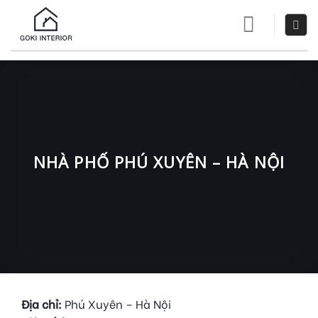
Skip
to
content
NHÀ PHỐ PHÚ XUYÊN – HÀ NỘI
Địa chỉ:
Phú Xuyên – Hà Nội