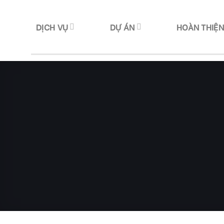
Skip
to
DỊCH VỤ
DỰ ÁN
HOÀN THIỆ
content