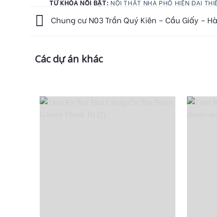
TỪ KHÓA NỔI BẬT:
NỘI THẤT NHÀ PHỐ HIỆN ĐẠI
THI
Chung cư N03 Trần Quý Kiên – Cầu Giấy – Hà
Các dự án khác