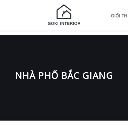
N
GIỚI TH
NHÀ PHỐ BẮC GIANG