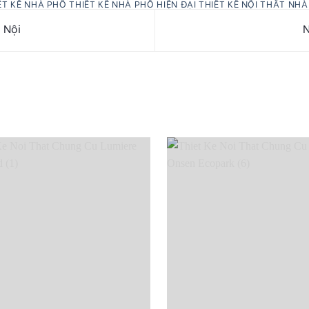
ẾT KẾ NHÀ PHỐ
THIẾT KẾ NHÀ PHỐ HIỆN ĐẠI
THIẾT KẾ NỘI THẤT NH
 Nội
N