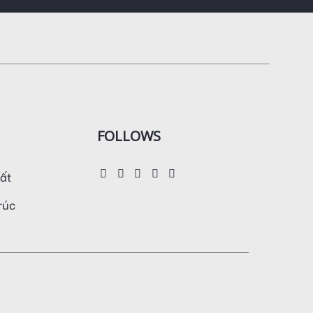
FOLLOWS
hất
trúc