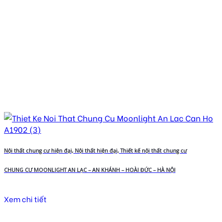
Nội thất chung cư hiện đại, Nội thất hiện đại, Thiết kế nội thất chung cư
CHUNG CƯ MOONLIGHT AN LẠC – AN KHÁNH – HOÀI ĐỨC – HÀ NỘI
Xem chi tiết