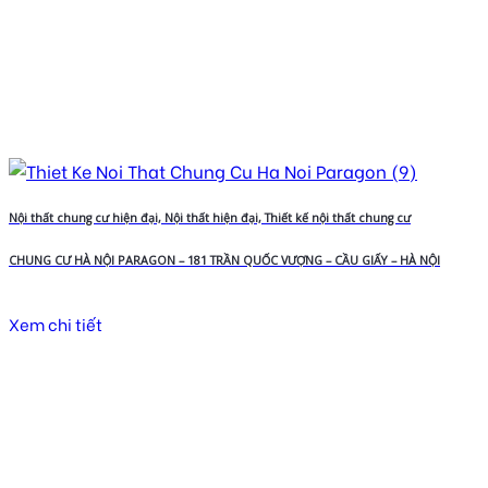
Nội thất chung cư hiện đại, Nội thất hiện đại, Thiết kế nội thất chung cư
CHUNG CƯ HÀ NỘI PARAGON – 181 TRẦN QUỐC VƯỢNG – CẦU GIẤY – HÀ NỘI
Xem chi tiết