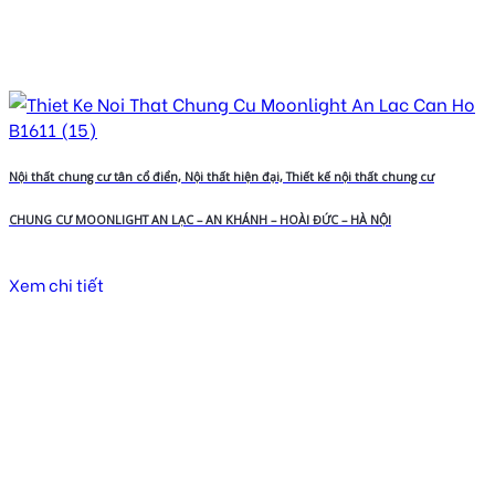
Nội thất chung cư tân cổ điển, Nội thất hiện đại, Thiết kế nội thất chung cư
CHUNG CƯ MOONLIGHT AN LẠC – AN KHÁNH – HOÀI ĐỨC – HÀ NỘI
Xem chi tiết