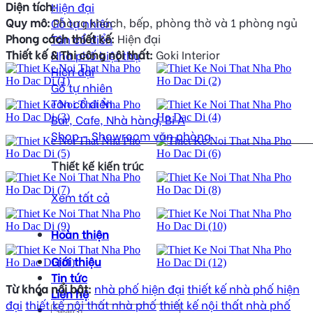
Diện tích:
Hiện đại
Quy mô:
Phòng khách, bếp, phòng thờ và 1 phòng ngủ
Gỗ tự nhiên
Phong cách thiết kế:
Hiện đại
Tân cổ điển
Thiết kế & Thi công nội thất:
Goki Interior
Nhà phố biệt thự
Hiện đại
Gỗ tự nhiên
Tân cổ điển
Bar, Cafe, Nhà hàng, Bi A
Shop - Showroom văn phòng
Thiết kế kiến trúc
Xem tất cả
Hoàn thiện
Giới thiệu
Tin tức
Từ khóa nổi bật:
nhà phố hiện đại
thiết kế nhà phố hiện
Liên hệ
đại
thiết kế nội thất nhà phố
thiết kế nội thất nhà phố