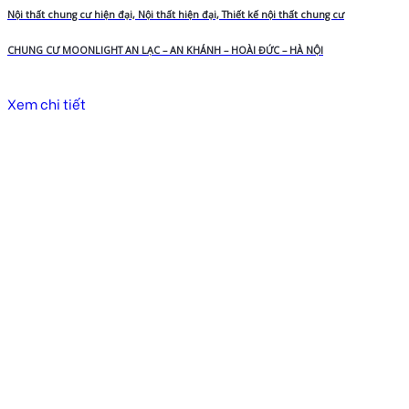
Nội thất chung cư hiện đại, Nội thất hiện đại, Thiết kế nội thất chung cư
CHUNG CƯ MOONLIGHT AN LẠC – AN KHÁNH – HOÀI ĐỨC – HÀ NỘI
Xem chi tiết