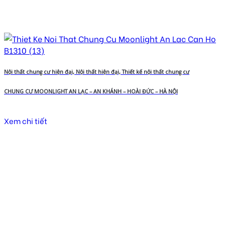
Nội thất chung cư hiện đại, Nội thất hiện đại, Thiết kế nội thất chung cư
CHUNG CƯ MOONLIGHT AN LẠC – AN KHÁNH – HOÀI ĐỨC – HÀ NỘI
Xem chi tiết