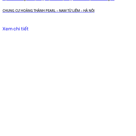
CHUNG CƯ HOÀNG THÀNH PEARL – NAM TỪ LIÊM – HÀ NỘI
Xem chi tiết