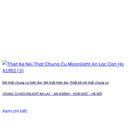
Nội thất chung cư hiện đại, Nội thất hiện đại, Thiết kế nội thất chung cư
CHUNG CƯ MOONLIGHT AN LẠC – AN KHÁNH – HOÀI ĐỨC – HÀ NỘI
Xem chi tiết