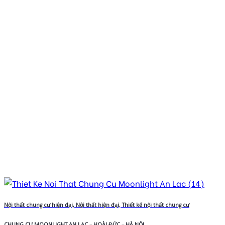
Nội thất chung cư hiện đại, Nội thất hiện đại, Thiết kế nội thất chung cư
CHUNG CƯ MOONLIGHT AN LẠC – HOÀI ĐỨC – HÀ NỘI