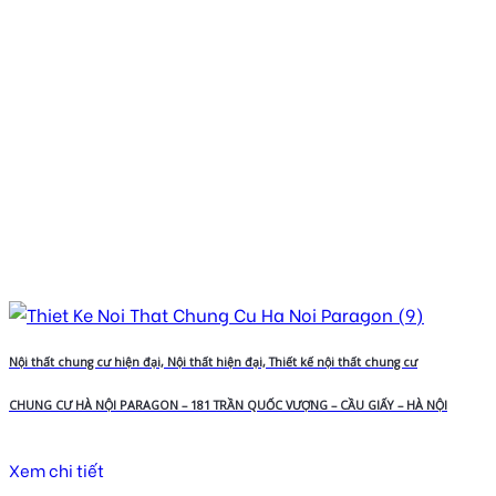
Nội thất chung cư hiện đại, Nội thất hiện đại, Thiết kế nội thất chung cư
CHUNG CƯ HÀ NỘI PARAGON – 181 TRẦN QUỐC VƯỢNG – CẦU GIẤY – HÀ NỘI
Xem chi tiết