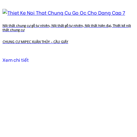
Nội thất chung cư gỗ tự nhiên, Nội thất gỗ tự nhiên, Nội thất hiện đại, Thiết kế nội
thất chung cư
CHUNG CƯ MIPEC XUÂN THỦY – CẦU GIẤY
Xem chi tiết