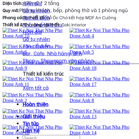
170m2 * 2 tầng
Hiện đại
Diện tích:
Phòng khách, bếp, phòng thờ và 1 phòng ngủ
Gỗ tự nhiên
Quy mô:
Tân cổ điển
Phong cách thiết kế:
Gỗ Óc Chó kết hợp MDF An Cường
Nhà phố biệt thự
Thiết kế & Thi công nội thất:
Goki Interior
Hiện đại
Gỗ tự nhiên
Tân cổ điển
Bar, Cafe, Nhà hàng, Bi A
Shop - Showroom văn phòng
Thiết kế kiến trúc
Xem tất cả
Hoàn thiện
Giới thiệu
Tin tức
Liên hệ