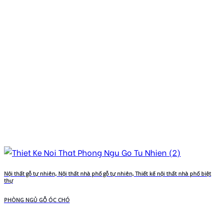
Nội thất gỗ tự nhiên, Nội thất nhà phố gỗ tự nhiên, Thiết kế nội thất nhà phố biệt
thự
PHÒNG NGỦ GỖ ÓC CHÓ