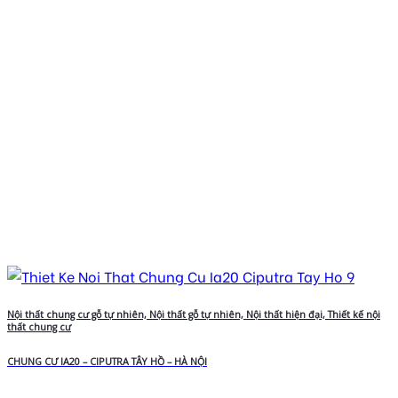
Nội thất chung cư gỗ tự nhiên, Nội thất gỗ tự nhiên, Nội thất hiện đại, Thiết kế nội
thất chung cư
CHUNG CƯ IA20 – CIPUTRA TÂY HỒ – HÀ NỘI