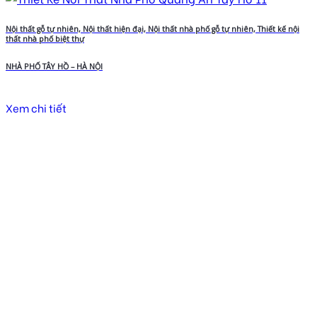
Nội thất gỗ tự nhiên, Nội thất hiện đại, Nội thất nhà phố gỗ tự nhiên, Thiết kế nội
thất nhà phố biệt thự
NHÀ PHỐ TÂY HỒ – HÀ NỘI
Xem chi tiết