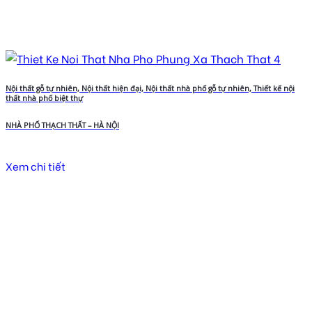
Nội thất gỗ tự nhiên, Nội thất hiện đại, Nội thất nhà phố gỗ tự nhiên, Thiết kế nội
thất nhà phố biệt thự
NHÀ PHỐ THẠCH THẤT – HÀ NỘI
Xem chi tiết