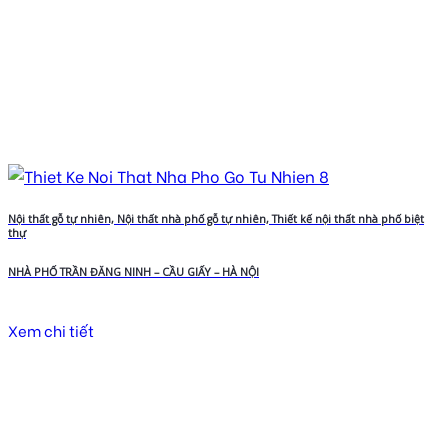
Nội thất gỗ tự nhiên, Nội thất nhà phố gỗ tự nhiên, Thiết kế nội thất nhà phố biệt
thự
NHÀ PHỐ TRẦN ĐĂNG NINH – CẦU GIẤY – HÀ NỘI
Xem chi tiết