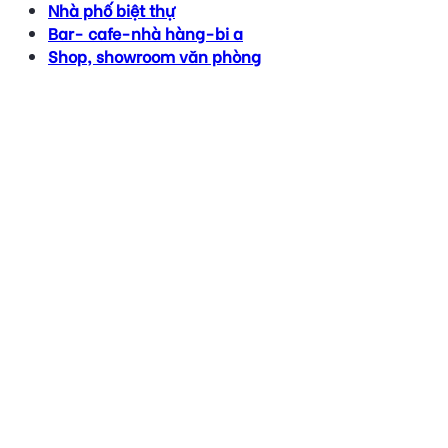
Nhà phố biệt thự
Bar- cafe-nhà hàng-bi a
Shop, showroom văn phòng