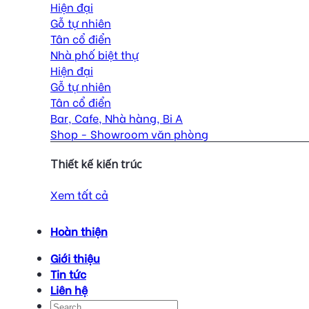
Hiện đại
Gỗ tự nhiên
Tân cổ điển
Nhà phố biệt thự
Hiện đại
Gỗ tự nhiên
Tân cổ điển
Bar, Cafe, Nhà hàng, Bi A
Shop - Showroom văn phòng
Thiết kế kiến trúc
Xem tất cả
Hoàn thiện
Giới thiệu
Tin tức
Liên hệ