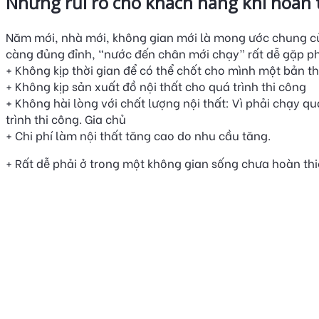
Những rủi ro cho khách hàng khi hoàn t
Năm mới, nhà mới, không gian mới là mong ước chung của
càng đủng đỉnh, “nước đến chân mới chạy” rất dễ gặp ph
+ Không kịp thời gian để có thể chốt cho mình một bản th
+ Không kịp sản xuất đồ nội thất cho quá trình thi công
+ Không hài lòng với chất lượng nội thất: Vì phải chạy q
trình thi công. Gia chủ
+ Chi phí làm nội thất tăng cao do nhu cầu tăng.
+ Rất dễ phải ở trong một không gian sống chưa hoàn th