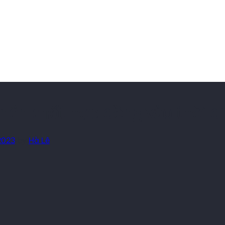
t nên chốt hợp đồng vào thời 
2023
by
Hà Lê