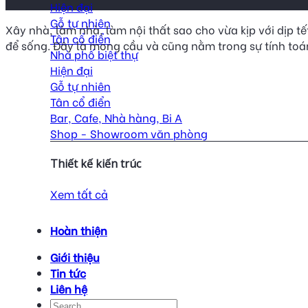
Hiện đại
Gỗ tự nhiên
Xây nhà, làm nhà, làm nội thất sao cho vừa kịp với dịp 
Tân cổ điển
để sống. Đây là mong cầu và cũng nằm trong sự tính toán
Nhà phố biệt thự
Hiện đại
Gỗ tự nhiên
Tân cổ điển
Bar, Cafe, Nhà hàng, Bi A
Shop - Showroom văn phòng
Thiết kế kiến trúc
Xem tất cả
Hoàn thiện
Giới thiệu
Tin tức
Liên hệ