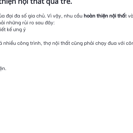
hiện nội thất quá trễ.
 đại đa số gia chủ. Vì vậy, nhu cầu
hoàn thiện nội thấ
t v
ải những rủi ro sau đây:
iết kế ưng ý
uá nhiều công trình, thợ nội thất cũng phải chạy đua với c
iện.