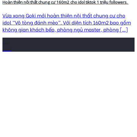
Hoàn thiện nội thất chung cư 160m2 cho idol tiktok 1 triệu followers.
Vừa xong Goki mới hoàn thiện nội thất chung cư cho
idol “Võ tòng đánh mèo”. Với diện tích 160m2 bao gồm
không gian khách bếp, phòng ngủ master, phòng [...]
03
Th8