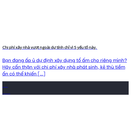
Chi phí xây nhà vượt ngoài dự tính chỉ vì 5 yếu tố này.
Bạn đang ấp ủ dự định xây dựng tổ ấm cho riêng mình?
Hãy cẩn thận với chi phí xây nhà phát sinh, kẻ thù tiềm
ẩn có thể khiến [...]
24
Th7