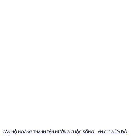
CĂN HỘ HOÀNG THÀNH TẬN HƯỞNG CUỘC SỐNG – AN CƯ GIỮA ĐÔ