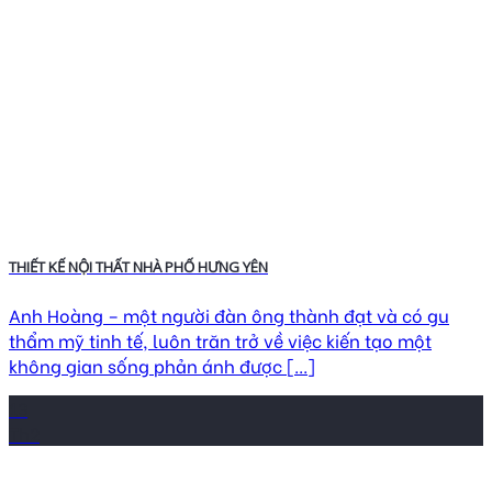
THIẾT KẾ NỘI THẤT NHÀ PHỐ HƯNG YÊN
Anh Hoàng – một người đàn ông thành đạt và có gu
thẩm mỹ tinh tế, luôn trăn trở về việc kiến tạo một
không gian sống phản ánh được [...]
13
Th2