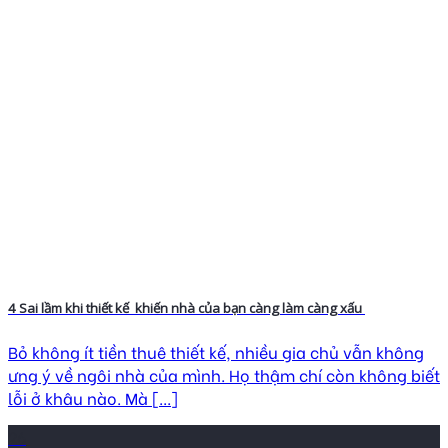
4 Sai lầm khi thiết kế khiến nhà của bạn càng làm càng xấu
Bỏ không ít tiền thuê thiết kế, nhiều gia chủ vẫn không
ưng ý về ngôi nhà của mình. Họ thậm chí còn không biết
lỗi ở khâu nào. Mà [...]
26