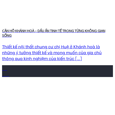
CĂN HỘ KHÁNH HOÀ – DẤU ẤN TINH TẾ TRONG TỪNG KHÔNG GIAN
SỐNG
Thiết kế nội thất chung cư chị Huệ ở Khánh hoà là
những ý tưởng thiết kế và mong muốn của gia chủ
thông qua kinh nghiệm của kiến trúc [...]
20
Th2