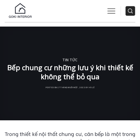
Skip
to
content
TIN TỨC
Bếp chung cư những lưu ý khi thiết kế
không thể bỏ qua
Trong thiết kế nội thất chung cư, căn bếp là một trong