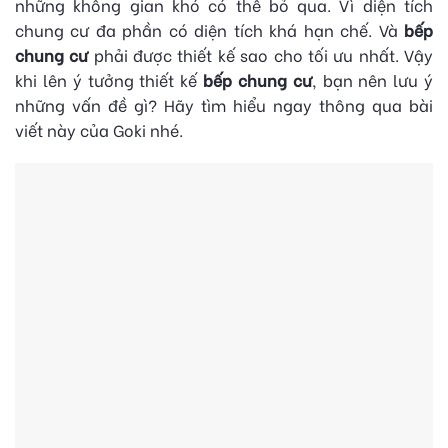
những không gian khó có thể bỏ qua. Vì diện tích
chung cư đa phần có diện tích khá hạn chế. Và
bếp
chung cư
phải được thiết kế sao cho tối ưu nhất. Vậy
khi lên ý tưởng thiết kế
bếp chung cư
, bạn nên lưu ý
những vấn đề gì? Hãy tìm hiểu ngay thông qua bài
POSTED ON
17 THÁNG M
viết này của Goki nhé.