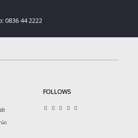
o: 0836 44 2222
FOLLOWS
hất
trúc