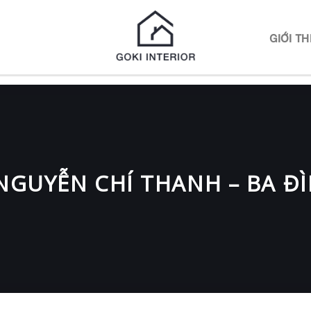
N
GIỚI TH
GUYỄN CHÍ THANH – BA ĐÌ