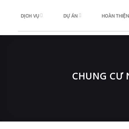
Skip
to
DỊCH VỤ
DỰ ÁN
HOÀN THIỆ
content
CHUNG CƯ N