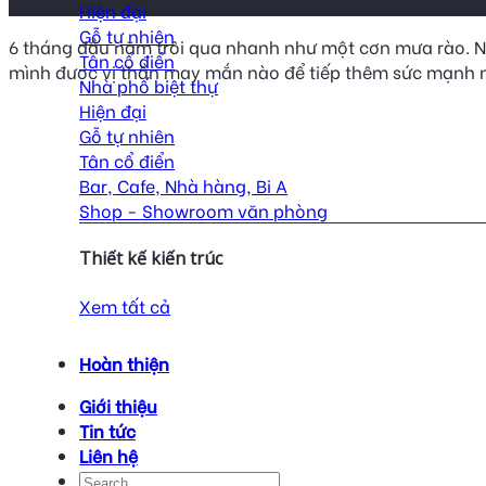
Hiện đại
Gỗ tự nhiên
6 tháng đầu năm trôi qua nhanh như một cơn mưa rào. Nử
Tân cổ điển
mình được vị thần may mắn nào để tiếp thêm sức mạnh n
Nhà phố biệt thự
Hiện đại
Gỗ tự nhiên
Tân cổ điển
Bar, Cafe, Nhà hàng, Bi A
Shop - Showroom văn phòng
Thiết kế kiến trúc
Xem tất cả
Hoàn thiện
Giới thiệu
Tin tức
Liên hệ