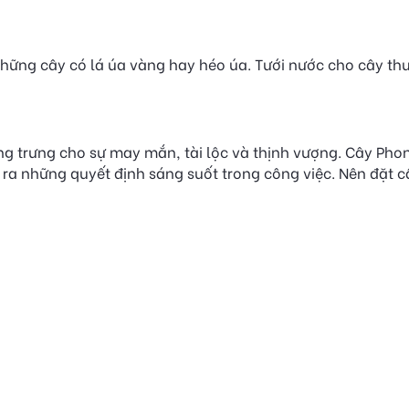
hững cây có lá úa vàng hay héo úa. Tưới nước cho cây th
g trưng cho sự may mắn, tài lộc và thịnh vượng. Cây Phon
ưa ra những quyết định sáng suốt trong công việc. Nên đặ