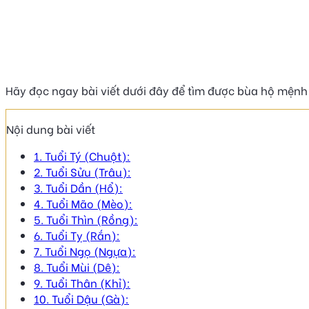
Hãy đọc ngay bài viết dưới đây để tìm được bùa hộ mệnh
Nội dung bài viết
1. Tuổi Tý (Chuột):
2. Tuổi Sửu (Trâu):
3. Tuổi Dần (Hổ):
4. Tuổi Mão (Mèo):
5. Tuổi Thìn (Rồng):
6. Tuổi Tỵ (Rắn):
7. Tuổi Ngọ (Ngựa):
8. Tuổi Mùi (Dê):
9. Tuổi Thân (Khỉ):
10. Tuổi Dậu (Gà):