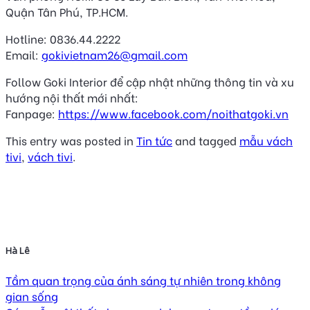
Quận Tân Phú, TP.HCM.
Hotline: 0836.44.2222
Email:
gokivietnam26@gmail.com
Follow Goki Interior để cập nhật những thông tin và xu
hướng nội thất mới nhất:
Fanpage:
https://www.facebook.com/noithatgoki.vn
This entry was posted in
Tin tức
and tagged
mẫu vách
tivi
,
vách tivi
.
Hà Lê
Tầm quan trọng của ánh sáng tự nhiên trong không
gian sống