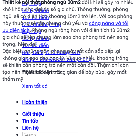
Thiết kế nội thất phòng ngủ 30m2
đôi khi sẽ gây ra nhiều
Hiện đại
khó khăn cho đại đa số gia chủ. Thông thường, phòng
Gỗ tự nhiên
ngủ sẽ có diện tích khoảng 15m2 trở lên. Với các phòng
Tân cổ điển
này thường sẽ tập chung chủ yếu và
công năng và tối
Nhà phố biệt thự
ưu diện tích
. Phòng ngủ rộng hơn với diện tích từ 30m2
Hiện đại
gia chủ sẽ tập chung làm sao cho phòng trở nên sang
Gỗ tự nhiên
trọng, hiện đại.
Tân cổ điển
Đặc biệt, những căn phòng này rất cần sắp xếp lại
Bar, Cafe, Nhà hàng, Bi A
không gian sao cho hợp lý. Vì quá nhiều khoảng trống
Shop - Showroom văn phòng
sẽ khiến căn phòng trở nên mất cân đối. Thậm chí còn
tạo nên một khoảng không gian để bày bừa, gây mất
Thiết kế kiến trúc
thẩm mỹ.
Xem tất cả
Hoàn thiện
Giới thiệu
Tin tức
Liên hệ