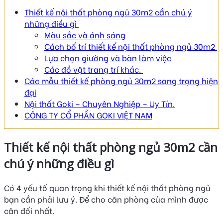
Thiết kế nội thất phòng ngủ 30m2 cần chú ý
những điều gì
Màu sắc và ánh sáng
Cách bố trí thiết kế nội thất phòng ngủ 30m2
Lựa chọn giường và bàn làm việc
Các đồ vật trang trí khác.
Các mẫu thiết kế phòng ngủ 30m2 sang trọng hiện
đại
Nội thất Goki – Chuyên Nghiệp – Uy Tín.
CÔNG TY CỔ PHẦN GOKI VIỆT NAM
Thiết kế nội thất phòng ngủ 30m2 cần
chú ý những điều gì
Có 4 yếu tố quan trọng khi thiết kế nội thất phòng ngủ
bạn cần phải lưu ý. Để cho căn phòng của mình được
cân đối nhất.