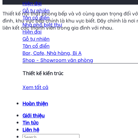
Hiện đại
Gỗ tự nhiên
Thiết kế nội thất phòng bếp và vô cùng quan trọng đối vớ
Tân cổ điển
đình, khu vực bếp chính là khu vực biết. Đây chính là nơ
Nhà phố biệt thự
liên kết các thành viên trong gia đình với nhau.
Hiện đại
Gỗ tự nhiên
Tân cổ điển
Bar, Cafe, Nhà hàng, Bi A
Shop - Showroom văn phòng
Thiết kế kiến trúc
Xem tất cả
Hoàn thiện
Giới thiệu
Tin tức
Liên hệ