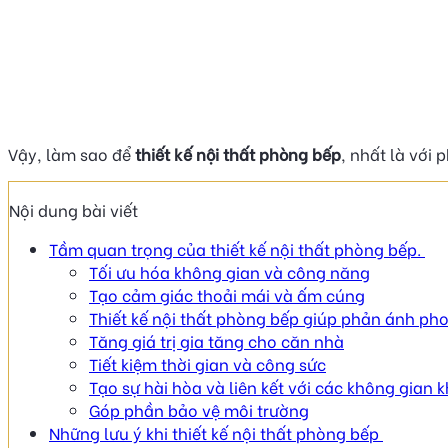
Vậy, làm sao để
thiết kế nội thất phòng bếp
, nhất là với
Nội dung bài viết
Tầm quan trọng của thiết kế nội thất phòng bếp.
Tối ưu hóa không gian và công năng
Tạo cảm giác thoải mái và ấm cúng
Thiết kế nội thất phòng bếp giúp phản ánh pho
Tăng giá trị gia tăng cho căn nhà
Tiết kiệm thời gian và công sức
Tạo sự hài hòa và liên kết với các không gian 
Góp phần bảo vệ môi trường
Những lưu ý khi thiết kế nội thất phòng bếp