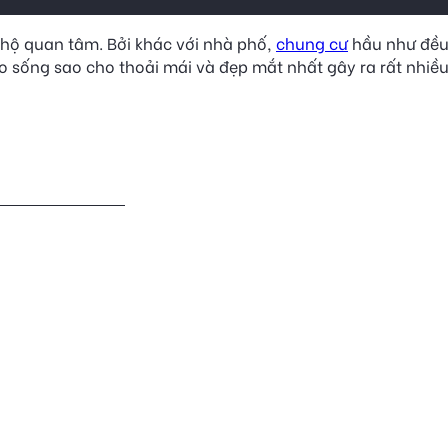
 hộ quan tâm. Bởi khác với nhà phố,
chung cư
hầu như đều 
vào sống sao cho thoải mái và đẹp mắt nhất gây ra rất nhiề