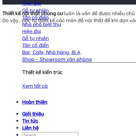
Hiện đại
Gỗ tự nhiên
Thiết kế nội thất chung cư
luôn là vấn đề được nhiều chủ
Tân cổ điển
Do vậy, việc tự thiết kế các món đồ nội thất để khi dọn 
Nhà phố biệt thự
Hiện đại
Gỗ tự nhiên
Tân cổ điển
Bar, Cafe, Nhà hàng, Bi A
Shop - Showroom văn phòng
Thiết kế kiến trúc
Xem tất cả
Hoàn thiện
Giới thiệu
Tin tức
Liên hệ