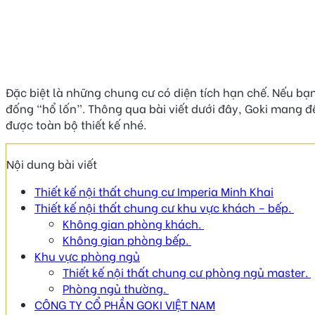
Đặc biệt là những chung cư có diện tích hạn chế. Nếu bạn
đống “hổ lốn”. Thông qua bài viết dưới đây, Goki mang đ
được toàn bộ thiết kế nhé.
Nội dung bài viết
Thiết kế nội thất chung cư Imperia Minh Khai
Thiết kế nội thất chung cư khu vực khách – bếp.
Không gian phòng khách.
Không gian phòng bếp.
Khu vực phòng ngủ
Thiết kế nội thất chung cư phòng ngủ master.
Phòng ngủ thường.
CÔNG TY CỔ PHẦN GOKI VIỆT NAM