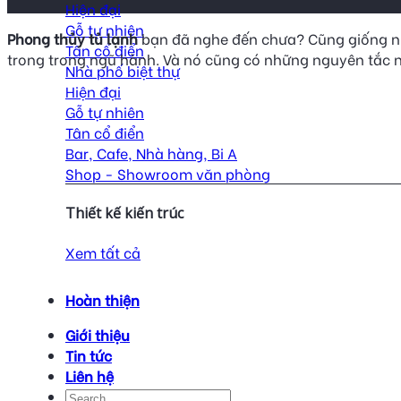
Hiện đại
Gỗ tự nhiên
Phong thủy tủ lạnh
bạn đã nghe đến chưa? Cũng giống nh
Tân cổ điển
trong trong ngũ hành. Và nó cũng có những nguyên tắc n
Nhà phố biệt thự
Hiện đại
Gỗ tự nhiên
Tân cổ điển
Bar, Cafe, Nhà hàng, Bi A
Shop - Showroom văn phòng
Thiết kế kiến trúc
Xem tất cả
Hoàn thiện
Giới thiệu
Tin tức
Liên hệ