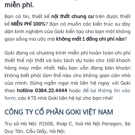
miễn phí.
Bạn có tin, thiết kế
nội thất chung cư
trên được thiết
kế
MIỄN PHÍ 100%
? Bạn có muốn các kiến trúc sư dày
dặn kinh nghiệm của Goki kiến tạo cho bạn một không
gian sống mơ ước mà
không mất 1 đồng chi phí nào
?
Goki đang có chương trình miễn phí hoàn toàn chi phí
thiết thế nội thất và bóc tách dự toán cho 100 khách
hàng may mắn nhất. Nếu bạn vẫn đang băn khoăn
không biết phải làm thế nào cho không gian căn nhà
của mình. Đừng ngần ngại mà liên hệ ngay với Goki
theo
hotline 0384.22.4444
hoặc
để lại thông tin vào
form
, các KTS nhà Goki liên hệ lại cho bạn nhé!
CÔNG TY CỔ PHẦN GOKI VIỆT NAM
Trụ sở Hà Nội: P2108, tháp C, toà Hà Nội Paragon, 86
Duy Tân, Cầu Giấy, Hà Nội.