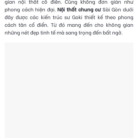
gian nội thất cổ điển. Cũng không đơn giản như
phong cách hiện đại.
Nội thất chung cư
Sài Gòn dưới
đây được các kiến trúc sư Goki thiết kế theo phong
cách tân cổ điển. Từ đó mang đến cho không gian
những nét đẹp tinh tế mà sang trọng đến bất ngờ.
POSTED ON
21 THÁN