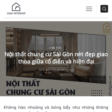
Skip
to
content
TIN TỨC
Nội thất chung cư Sài Gòn nét đẹp giao
thoa giữa cổ điển và hiện đại
Không hào nhoáng và bóng bẩy như những không