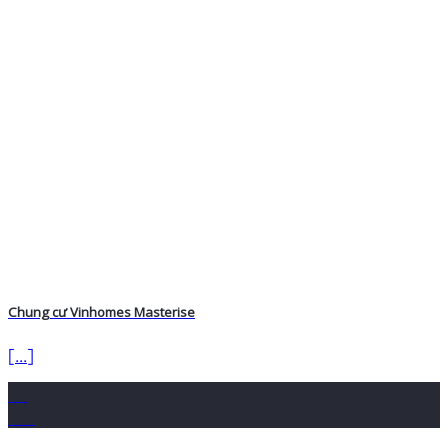
Chung cư Vinhomes Masterise
[...]
20
Th1