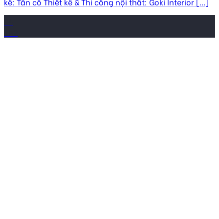
kế: Tân cổ Thiết kế & Thi công nội thất: Goki Interior [...]
24
Th2