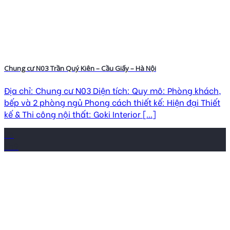
Chung cư N03 Trần Quý Kiên – Cầu Giấy – Hà Nội
Địa chỉ: Chung cư N03 Diện tích: Quy mô: Phòng khách,
bếp và 2 phòng ngủ Phong cách thiết kế: Hiện đại Thiết
kế & Thi công nội thất: Goki Interior [...]
25
Th9