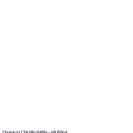
Chung cư CT4 Yên Nghĩa – Hà Đông