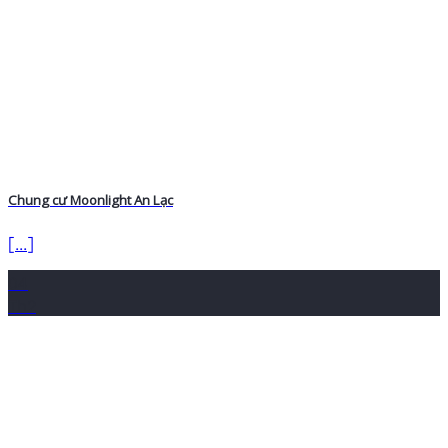
Chung cư Moonlight An Lạc
[...]
04
Th2