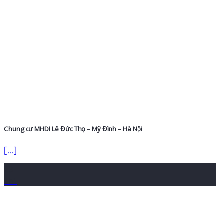
Chung cư MHDI Lê Đức Thọ – Mỹ Đình – Hà Nội
[...]
23
Th1