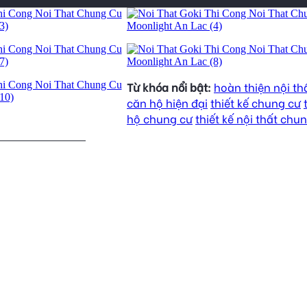
Từ khóa nổi bật:
hoàn thiện nội th
căn hộ hiện đại
thiết kế chung cư
hộ chung cư
thiết kế nội thất chu