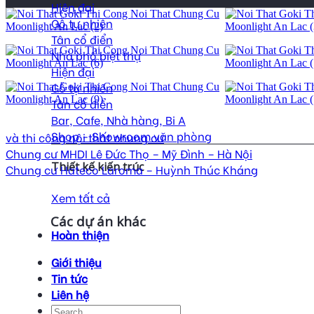
Hiện đại
Gỗ tự nhiên
Tân cổ điển
Nhà phố biệt thự
Hiện đại
Gỗ tự nhiên
Tân cổ điển
Bar, Cafe, Nhà hàng, Bi A
Shop - Showroom văn phòng
và thi công nội thất chung cư
Chung cư MHDI Lê Đức Thọ – Mỹ Đình – Hà Nội
Thiết kế kiến trúc
Chung cư Hateco Laroma – Huỳnh Thúc Kháng
Xem tất cả
Các dự án khác
Hoàn thiện
Giới thiệu
Tin tức
Liên hệ