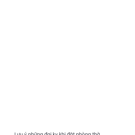
Lưu ý những đại kỵ khi đặt phòng thờ