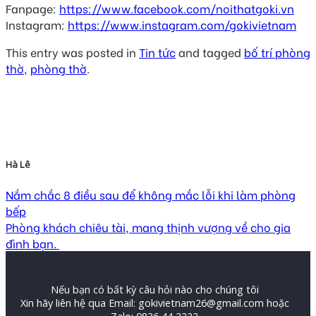
Fanpage:
https://www.facebook.com/noithatgoki.vn
Instagram:
https://www.instagram.com/gokivietnam
This entry was posted in
Tin tức
and tagged
bố trí phòng
thờ
,
phòng thờ
.
Hà Lê
Nắm chắc 8 điều sau để không mắc lỗi khi làm phòng
bếp
Phòng khách chiêu tài, mang thịnh vượng về cho gia
đình bạn.
Nếu bạn có bất kỳ câu hỏi nào cho chúng tôi
Xin hãy liên hệ qua Email: gokivietnam26@gmail.com hoặc