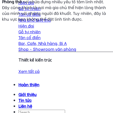
Phòng thờ
nơi chứa đựng nhiều yếu tố tâm linh nhất.
Hiện đại
Đây cũng chính là nơi mà gia chủ thể hiện lòng thành
Gỗ tự nhiên
của mình với những người đã khuất. Tuy nhiên, đây là
Tân cổ điển
khu vực bạn không thể đặt linh tinh được.
Nhà phố biệt thự
Hiện đại
Gỗ tự nhiên
Tân cổ điển
Bar, Cafe, Nhà hàng, Bi A
Shop - Showroom văn phòng
Thiết kế kiến trúc
Xem tất cả
Hoàn thiện
Giới thiệu
Tin tức
Liên hệ