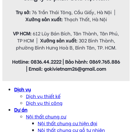
Trụ sở:
76 Trần Thái Tông, Cầu Giấy, Hà Nội |
Xưởng sản xuất:
Thạch Thất, Hà Nội
VP HCM:
612 Lũy Bán Bích, Tân Thành, Tân Phú,
TP HCM |
Xưởng sản xuất:
302 Bình Thành,
phường Bình Hưng Hoà B, Bình Tân, TP. HCM.
Hotline: 0836.44.2222 | Bảo hành: 0869.765.886
| Email: gokivietnam26@gmail.com
Dịch vụ
Dịch vụ thiết kế
Dịch vụ thi công
Dự án
Nội thất chung cư
Nội thất chung cư hiện đại
Nội thất chung cư gỗ tự nhiên