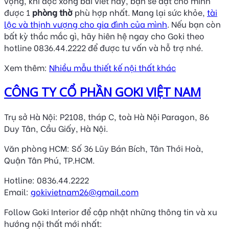
vọng, khi đọc xong bài viết này, bạn sẽ đặt cho mình
được 1
phòng thờ
phù hợp nhất. Mang lại sức khỏe,
tài
lộc và thịnh vượng cho gia đình của mình
. Nếu bạn còn
bất kỳ thắc mắc gì, hãy hiên hệ ngay cho Goki theo
hotline 0836.44.2222 để được tư vấn và hỗ trợ nhé.
Xem thêm:
Nhiều mẫu thiết kế nội thất khác
CÔNG TY CỔ PHẦN GOKI VIỆT NAM
Trụ sở Hà Nội: P2108, tháp C, toà Hà Nội Paragon, 86
Duy Tân, Cầu Giấy, Hà Nội.
Văn phòng HCM: Số 36 Lũy Bán Bích, Tân Thới Hoà,
Quận Tân Phú, TP.HCM.
Hotline: 0836.44.2222
Email:
gokivietnam26@gmail.com
Follow Goki Interior để cập nhật những thông tin và xu
hướng nội thất mới nhất: