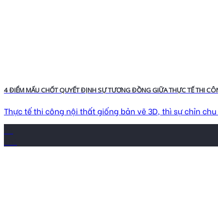
4 ĐIỂM MẤU CHỐT QUYẾT ĐỊNH SỰ TƯƠNG ĐỒNG GIỮA THỰC TẾ THI CÔN
Thực tế thi công nội thất giống bản vẽ 3D, thì sự chỉn ch
24
Th1