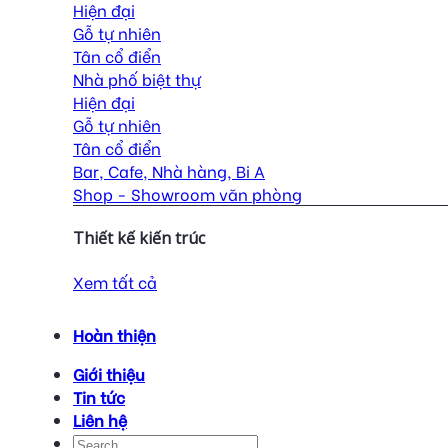
Hiện đại
Gỗ tự nhiên
Tân cổ điển
Nhà phố biệt thự
Hiện đại
Gỗ tự nhiên
Tân cổ điển
Bar, Cafe, Nhà hàng, Bi A
Shop - Showroom văn phòng
Thiết kế kiến trúc
Xem tất cả
Hoàn thiện
Giới thiệu
Tin tức
Liên hệ