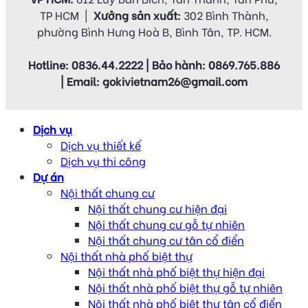
TP HCM |
Xưởng sản xuất:
302 Bình Thành,
phường Bình Hưng Hoà B, Bình Tân, TP. HCM.
Hotline: 0836.44.2222 | Bảo hành: 0869.765.886
| Email: gokivietnam26@gmail.com
Dịch vụ
Dịch vụ thiết kế
Dịch vụ thi công
Dự án
Nội thất chung cư
Nội thất chung cư hiện đại
Nội thất chung cư gỗ tự nhiên
Nội thất chung cư tân cổ điển
Nội thất nhà phố biệt thự
Nội thất nhà phố biệt thự hiện đại
Nội thất nhà phố biệt thự gỗ tự nhiên
Nội thất nhà phố biệt thự tân cổ điển