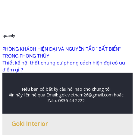
quanly
PHÒNG KHÁCH HIỆN ĐẠI VÀ NGUYÊN TẮC “BẤT BIẾN”
TRONG PHONG THỦY
Thiết kế nội thất chung cư phong cách hiện đại có ưu
điểm gì ?
Nếu bạn có bất kỳ câu hỏi nào cho chúng tôi
Xin hãy liên hệ qua Email: gokivietnam26@gmail.com hoặc
Zalo: 0836 44 2222
Goki Interior