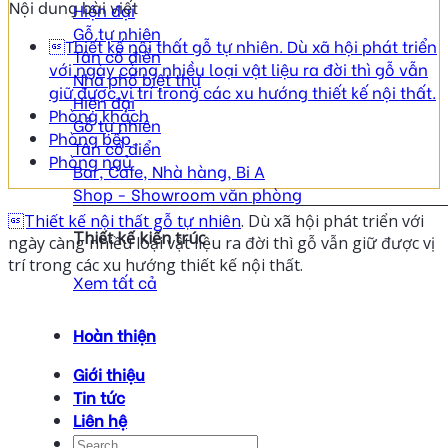
Nội dung bài viết
Hiện đại
Gỗ tự nhiên
Thiết kế nội thất gỗ tự nhiên. Dù xã hội phát triển
Tân cổ điển
với ngày càng nhiều loại vật liệu ra đời thì gỗ vẫn
Nhà phố biệt thự
giữ được vị trí trong các xu hướng thiết kế nội thất.
Hiện đại
Phòng khách
Gỗ tự nhiên
Phòng bếp
Tân cổ điển
Phòng ngủ
Bar, Cafe, Nhà hàng, Bi A
Shop - Showroom văn phòng
Thiết kế nội thất gỗ tự nhiên
. Dù xã hội phát triển với
Thiết kế kiến trúc
ngày càng nhiều loại vật liệu ra đời thì gỗ vẫn giữ được vị
trí trong các xu hướng thiết kế nội thất.
Xem tất cả
Hoàn thiện
Giới thiệu
Tin tức
Liên hệ