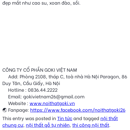
đẹp mắt như cao su, xoan đào, sồi.
CÔNG TY CỔ PHẦN GOKI VIỆT NAM
Add: Phòng 2108, tháp C, toà nhà Hà Nội Paragon, 86
Duy Tân, Cầu Giấy, Hà Nội
Hotline : 0836.44.2222
Email: gokivietnam26@gmail.com
Website :
www.noithatgoki.vn
🌏 Fanpage:
https://www.facebook.com/noithatgoki26
This entry was posted in
Tin tức
and tagged
nội thất
chung cư
,
nội thất gỗ tự nhiên
,
thi công nội thất
.