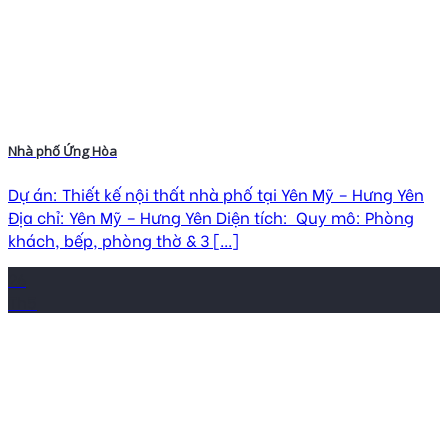
Nhà phố Ứng Hòa
Dự án: Thiết kế nội thất nhà phố tại Yên Mỹ – Hưng Yên
Địa chỉ: Yên Mỹ – Hưng Yên Diện tích: Quy mô: Phòng
khách, bếp, phòng thờ & 3 [...]
26
Th5