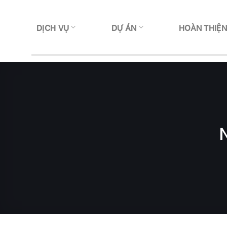
Skip
to
DỊCH VỤ
DỰ ÁN
HOÀN THIỆ
content