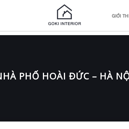
N
GIỚI TH
NHÀ PHỐ HOÀI ĐỨC – HÀ NỘ