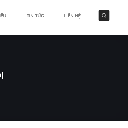
IỆU
TIN TỨC
LIÊN HỆ
I