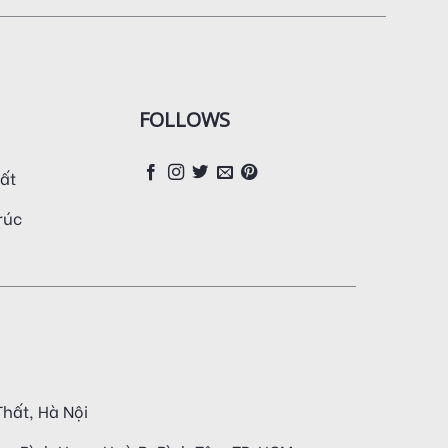
FOLLOWS
hất
trúc
hất, Hà Nội