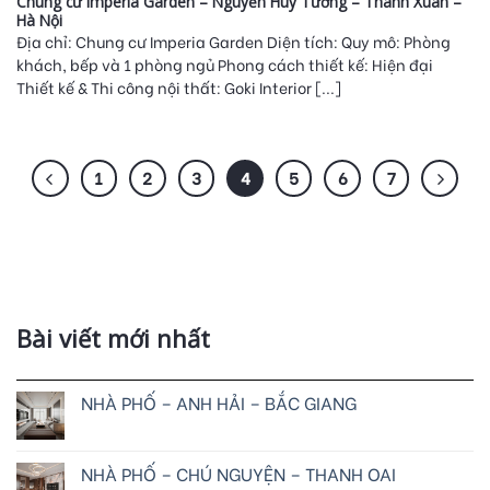
Chung cư Imperia Garden – Nguyễn Huy Tưởng – Thanh Xuân –
Hà Nội
Địa chỉ: Chung cư Imperia Garden Diện tích: Quy mô: Phòng
khách, bếp và 1 phòng ngủ Phong cách thiết kế: Hiện đại
Thiết kế & Thi công nội thất: Goki Interior [...]
1
2
3
4
5
6
7
Bài viết mới nhất
NHÀ PHỐ – ANH HẢI – BẮC GIANG
NHÀ PHỐ – CHÚ NGUYỆN – THANH OAI