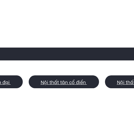
n đại
Nội thất tân cổ điển
Nội thấ