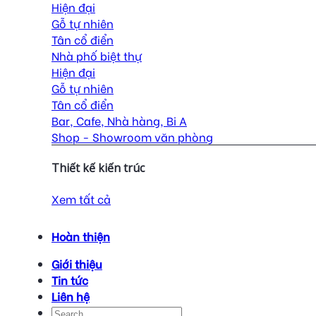
Hiện đại
Gỗ tự nhiên
Tân cổ điển
Nhà phố biệt thự
Hiện đại
Gỗ tự nhiên
Tân cổ điển
Bar, Cafe, Nhà hàng, Bi A
Shop - Showroom văn phòng
Thiết kế kiến trúc
Xem tất cả
Hoàn thiện
Giới thiệu
Tin tức
Liên hệ