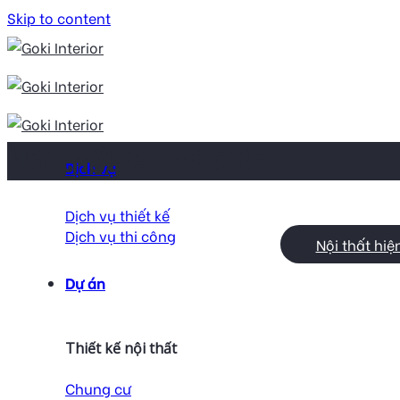
Skip to content
Nội thất tân cổ điển
Dịch vụ
Dịch vụ thiết kế
Dịch vụ thi công
Nội thất hiệ
Dự án
Thiết kế nội thất
Chung cư