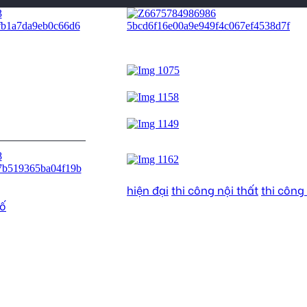
hiện đại
thi công nội thất
thi công
hố