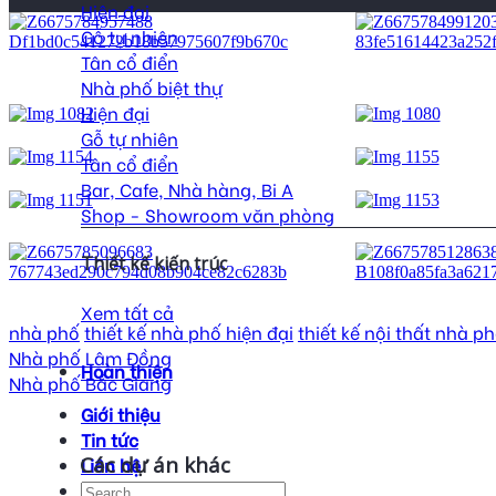
Hiện đại
Gỗ tự nhiên
Tân cổ điển
Nhà phố biệt thự
Hiện đại
Gỗ tự nhiên
Tân cổ điển
Bar, Cafe, Nhà hàng, Bi A
Shop - Showroom văn phòng
Thiết kế kiến trúc
Xem tất cả
nhà phố
thiết kế nhà phố hiện đại
thiết kế nội thất nhà p
Nhà phố Lâm Đồng
Hoàn thiện
Nhà phố Bắc Giang
Giới thiệu
Tin tức
Các dự án khác
Liên hệ