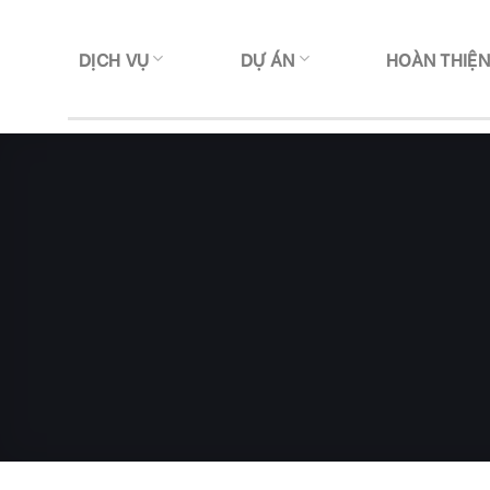
Skip
to
DỊCH VỤ
DỰ ÁN
HOÀN THIỆ
content