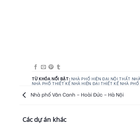
TỪ KHÓA NỔI BẬT:
NHÀ PHỐ HIỆN ĐẠI
NỘI THẤT NHÀ
NHÀ PHỐ
THIẾT KẾ NHÀ HIỆN ĐẠI
THIẾT KẾ NHÀ PHỐ
Nhà phố Vân Canh – Hoài Đức – Hà Nội
Các dự án khác