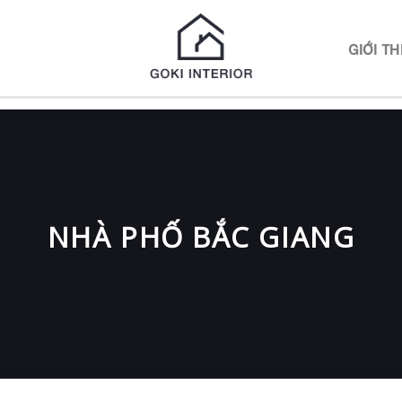
N
GIỚI TH
NHÀ PHỐ BẮC GIANG