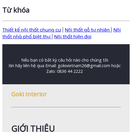
Từ khóa
Thiết kế nội thất chung cư
|
Nội thất gỗ tự nhiên
|
Nội
thất nhà phố biệt thự
|
Nội thất hiện đại
Nếu bạn có bất kỳ câu hỏi nào cho chúng tôi
Xin hãy liên hệ qua Email: gokivietnam26@gmail.com hoặc
Zalo: 0836 44 2222
Goki Interior
GIỚI THIỆU