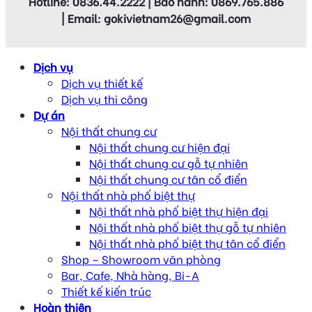
Hotline: 0836.44.2222 | Bảo hành: 0869.765.886
| Email: gokivietnam26@gmail.com
Dịch vụ
Dịch vụ thiết kế
Dịch vụ thi công
Dự án
Nội thất chung cư
Nội thất chung cư hiện đại
Nội thất chung cư gỗ tự nhiên
Nội thất chung cư tân cổ điển
Nội thất nhà phố biệt thự
Nội thất nhà phố biệt thự hiện đại
Nội thất nhà phố biệt thự gỗ tự nhiên
Nội thất nhà phố biệt thự tân cổ điển
Shop – Showroom văn phòng
Bar, Cafe, Nhà hàng, Bi-A
Thiết kế kiến trúc
Hoàn thiện