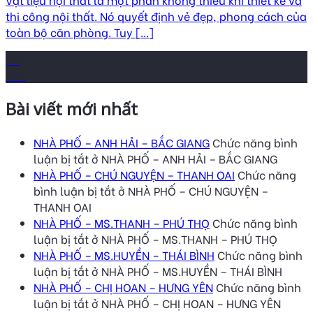
thi công nội thất. Nó quyết định vẻ đẹp, phong cách của
toàn bộ căn phòng. Tuy [...]
04
Th8
Bài viết mới nhất
NHÀ PHỐ – ANH HẢI – BẮC GIANG
Chức năng bình
luận bị tắt
ở NHÀ PHỐ – ANH HẢI – BẮC GIANG
NHÀ PHỐ – CHÚ NGUYỆN – THANH OAI
Chức năng
bình luận bị tắt
ở NHÀ PHỐ – CHÚ NGUYỆN –
THANH OAI
NHÀ PHỐ – MS.THANH – PHÚ THỌ
Chức năng bình
luận bị tắt
ở NHÀ PHỐ – MS.THANH – PHÚ THỌ
NHÀ PHỐ – MS.HUYỀN – THÁI BÌNH
Chức năng bình
luận bị tắt
ở NHÀ PHỐ – MS.HUYỀN – THÁI BÌNH
NHÀ PHỐ – CHỊ HOAN – HƯNG YÊN
Chức năng bình
luận bị tắt
ở NHÀ PHỐ – CHỊ HOAN – HƯNG YÊN