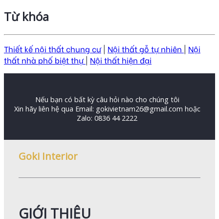
Từ khóa
Thiết kế nội thất chung cư
|
Nội thất gỗ tự nhiên
|
Nội
thất nhà phố biệt thự
|
Nội thất hiện đại
Nếu bạn có bất kỳ câu hỏi nào cho chúng tôi
Xin hãy liên hệ qua Email: gokivietnam26@gmail.com hoặc
Zalo: 0836 44 2222
Goki Interior
GIỚI THIỆU