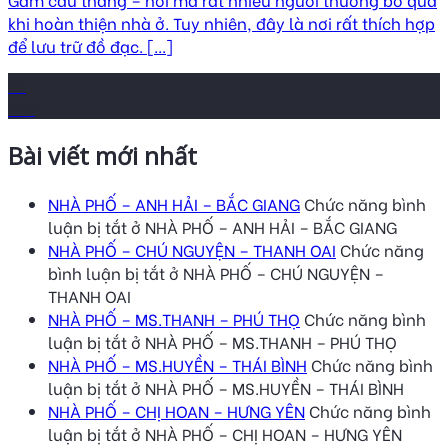
khi hoàn thiện nhà ở. Tuy nhiên, đây là nơi rất thích hợp
để lưu trữ đồ đạc. [...]
18
Th7
Bài viết mới nhất
NHÀ PHỐ – ANH HẢI – BẮC GIANG
Chức năng bình
luận bị tắt
ở NHÀ PHỐ – ANH HẢI – BẮC GIANG
NHÀ PHỐ – CHÚ NGUYỆN – THANH OAI
Chức năng
bình luận bị tắt
ở NHÀ PHỐ – CHÚ NGUYỆN –
THANH OAI
NHÀ PHỐ – MS.THANH – PHÚ THỌ
Chức năng bình
luận bị tắt
ở NHÀ PHỐ – MS.THANH – PHÚ THỌ
NHÀ PHỐ – MS.HUYỀN – THÁI BÌNH
Chức năng bình
luận bị tắt
ở NHÀ PHỐ – MS.HUYỀN – THÁI BÌNH
NHÀ PHỐ – CHỊ HOAN – HƯNG YÊN
Chức năng bình
luận bị tắt
ở NHÀ PHỐ – CHỊ HOAN – HƯNG YÊN