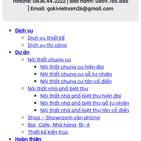
Hotline: 0836.44.2222 | Bảo hành: 0869.765.886
| Email: gokivietnam26@gmail.com
Dịch vụ
Dịch vụ thiết kế
Dịch vụ thi công
Dự án
Nội thất chung cư
Nội thất chung cư hiện đại
Nội thất chung cư gỗ tự nhiên
Nội thất chung cư tân cổ điển
Nội thất nhà phố biệt thự
Nội thất nhà phố biệt thự hiện đại
Nội thất nhà phố biệt thự gỗ tự nhiên
Nội thất nhà phố biệt thự tân cổ điển
Shop – Showroom văn phòng
Bar, Cafe, Nhà hàng, Bi-A
Thiết kế kiến trúc
Hoàn thiện