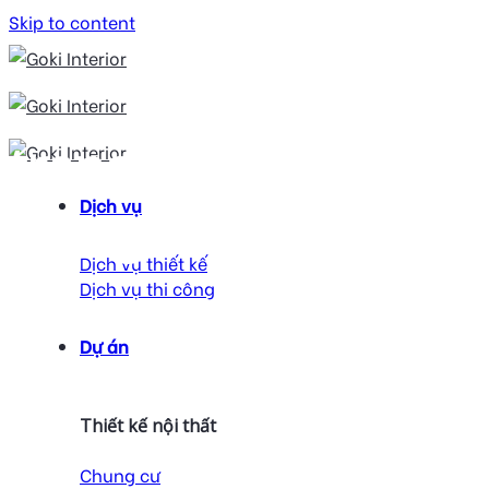
Skip to content
trang trí gầm cầu
Dịch vụ
thang
Dịch vụ thiết kế
Dịch vụ thi công
Dự án
Thiết kế nội thất
Chung cư