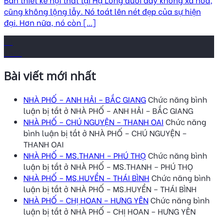
cũng không lộng lẫy. Nó toát lên nét đẹp của sự hiện
đại. Hơn nữa, nó còn [...]
18
Th10
Bài viết mới nhất
NHÀ PHỐ – ANH HẢI – BẮC GIANG
Chức năng bình
luận bị tắt
ở NHÀ PHỐ – ANH HẢI – BẮC GIANG
NHÀ PHỐ – CHÚ NGUYỆN – THANH OAI
Chức năng
bình luận bị tắt
ở NHÀ PHỐ – CHÚ NGUYỆN –
THANH OAI
NHÀ PHỐ – MS.THANH – PHÚ THỌ
Chức năng bình
luận bị tắt
ở NHÀ PHỐ – MS.THANH – PHÚ THỌ
NHÀ PHỐ – MS.HUYỀN – THÁI BÌNH
Chức năng bình
luận bị tắt
ở NHÀ PHỐ – MS.HUYỀN – THÁI BÌNH
NHÀ PHỐ – CHỊ HOAN – HƯNG YÊN
Chức năng bình
luận bị tắt
ở NHÀ PHỐ – CHỊ HOAN – HƯNG YÊN