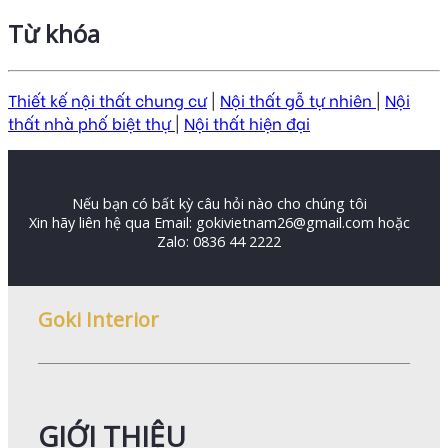
Từ khóa
Thiết kế nội thất chung cư
|
Nội thất gỗ tự nhiên
|
Nội
thất nhà phố biệt thự
|
Nội thất hiện đại
Nếu bạn có bất kỳ câu hỏi nào cho chúng tôi
Xin hãy liên hệ qua Email: gokivietnam26@gmail.com hoặc
Zalo: 0836 44 2222
Goki Interior
GIỚI THIỆU