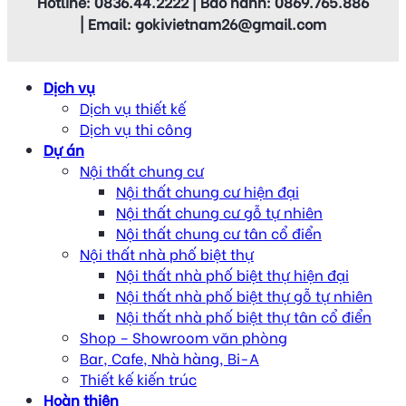
Hotline: 0836.44.2222 | Bảo hành: 0869.765.886
| Email: gokivietnam26@gmail.com
Dịch vụ
Dịch vụ thiết kế
Dịch vụ thi công
Dự án
Nội thất chung cư
Nội thất chung cư hiện đại
Nội thất chung cư gỗ tự nhiên
Nội thất chung cư tân cổ điển
Nội thất nhà phố biệt thự
Nội thất nhà phố biệt thự hiện đại
Nội thất nhà phố biệt thự gỗ tự nhiên
Nội thất nhà phố biệt thự tân cổ điển
Shop – Showroom văn phòng
Bar, Cafe, Nhà hàng, Bi-A
Thiết kế kiến trúc
Hoàn thiện