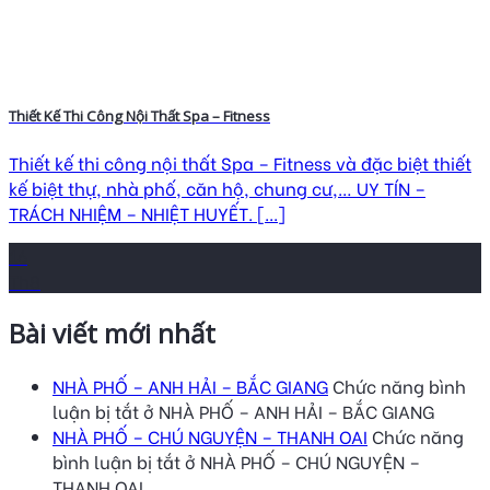
Thiết Kế Thi Công Nội Thất Spa – Fitness
Thiết kế thi công nội thất Spa – Fitness và đặc biệt thiết
kế biệt thự, nhà phố, căn hộ, chung cư,… UY TÍN –
TRÁCH NHIỆM – NHIỆT HUYẾT. [...]
16
Th8
Bài viết mới nhất
NHÀ PHỐ – ANH HẢI – BẮC GIANG
Chức năng bình
luận bị tắt
ở NHÀ PHỐ – ANH HẢI – BẮC GIANG
NHÀ PHỐ – CHÚ NGUYỆN – THANH OAI
Chức năng
bình luận bị tắt
ở NHÀ PHỐ – CHÚ NGUYỆN –
THANH OAI