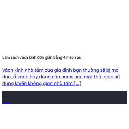
Làm sạch vách kính đơn giản bằng 4 mẹo sau
Vách kính nhà tắm của gia đình bạn thường sẽ bị mờ
đục, ố vàng hay đóng cặn canxi sau một thời gian sử
dụng khiến không gian nhà tắm [...]
14
Th1