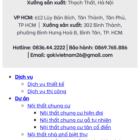
Xưởng sản xuất:
Thạch Thất, Hà Nội
VP HCM:
612 Lũy Bán Bích, Tân Thành, Tân Phú,
TP HCM |
Xưởng sản xuất:
302 Bình Thành,
phường Bình Hưng Hoà B, Bình Tân, TP. HCM.
Hotline: 0836.44.2222 | Bảo hành: 0869.765.886
| Email: gokivietnam26@gmail.com
Dịch vụ
Dịch vụ thiết kế
Dịch vụ thi công
Dự án
Nội thất chung cư
Nội thất chung cư hiện đại
Nội thất chung cư gỗ tự nhiên
Nội thất chung cư tân cổ điển
Nội thất nhà phố biệt thự