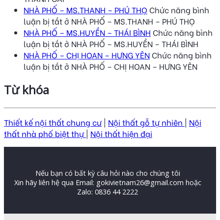
NHÀ PHỐ – MS.THANH – PHÚ THỌ
Chức năng bình
luận bị tắt
ở NHÀ PHỐ – MS.THANH – PHÚ THỌ
NHÀ PHỐ – MS.HUYỀN – THÁI BÌNH
Chức năng bình
luận bị tắt
ở NHÀ PHỐ – MS.HUYỀN – THÁI BÌNH
NHÀ PHỐ – CHỊ HOAN – HƯNG YÊN
Chức năng bình
luận bị tắt
ở NHÀ PHỐ – CHỊ HOAN – HƯNG YÊN
Từ khóa
Thiết kế nội thất chung cư
|
Nội thất gỗ tự nhiên
|
Nội
thất nhà phố biệt thự
|
Nội thất hiện đại
Nếu bạn có bất kỳ câu hỏi nào cho chúng tôi
Xin hãy liên hệ qua Email: gokivietnam26@gmail.com hoặc
Zalo: 0836 44 2222