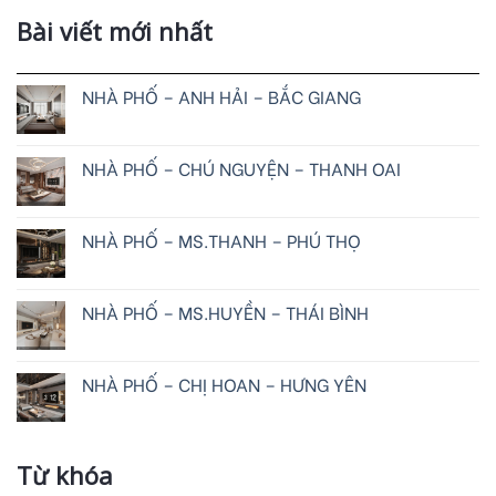
Bài viết mới nhất
NHÀ PHỐ – ANH HẢI – BẮC GIANG
NHÀ PHỐ – CHÚ NGUYỆN – THANH OAI
NHÀ PHỐ – MS.THANH – PHÚ THỌ
NHÀ PHỐ – MS.HUYỀN – THÁI BÌNH
NHÀ PHỐ – CHỊ HOAN – HƯNG YÊN
Từ khóa