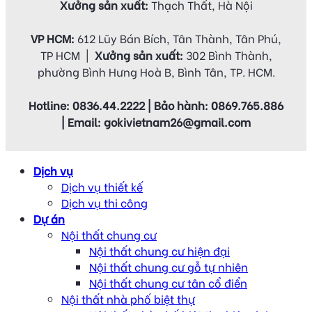
Xưởng sản xuất:
Thạch Thất, Hà Nội
VP HCM:
612 Lũy Bán Bích, Tân Thành, Tân Phú,
TP HCM |
Xưởng sản xuất:
302 Bình Thành,
phường Bình Hưng Hoà B, Bình Tân, TP. HCM.
Hotline: 0836.44.2222 | Bảo hành: 0869.765.886
| Email: gokivietnam26@gmail.com
Dịch vụ
Dịch vụ thiết kế
Dịch vụ thi công
Dự án
Nội thất chung cư
Nội thất chung cư hiện đại
Nội thất chung cư gỗ tự nhiên
Nội thất chung cư tân cổ điển
Nội thất nhà phố biệt thự