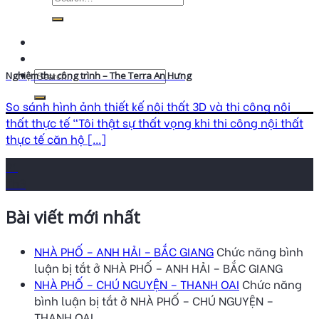
Nghiệm thu công trình – The Terra An Hưng
So sánh hình ảnh thiết kế nội thất 3D và thi công nội
thất thực tế “Tôi thật sự thất vọng khi thi công nội thất
thực tế căn hộ [...]
21
Th3
Bài viết mới nhất
NHÀ PHỐ – ANH HẢI – BẮC GIANG
Chức năng bình
luận bị tắt
ở NHÀ PHỐ – ANH HẢI – BẮC GIANG
NHÀ PHỐ – CHÚ NGUYỆN – THANH OAI
Chức năng
bình luận bị tắt
ở NHÀ PHỐ – CHÚ NGUYỆN –
THANH OAI