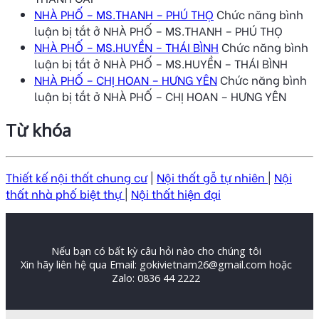
NHÀ PHỐ – MS.THANH – PHÚ THỌ
Chức năng bình
luận bị tắt
ở NHÀ PHỐ – MS.THANH – PHÚ THỌ
NHÀ PHỐ – MS.HUYỀN – THÁI BÌNH
Chức năng bình
luận bị tắt
ở NHÀ PHỐ – MS.HUYỀN – THÁI BÌNH
NHÀ PHỐ – CHỊ HOAN – HƯNG YÊN
Chức năng bình
luận bị tắt
ở NHÀ PHỐ – CHỊ HOAN – HƯNG YÊN
Từ khóa
Thiết kế nội thất chung cư
|
Nội thất gỗ tự nhiên
|
Nội
thất nhà phố biệt thự
|
Nội thất hiện đại
Nếu bạn có bất kỳ câu hỏi nào cho chúng tôi
Xin hãy liên hệ qua Email: gokivietnam26@gmail.com hoặc
Zalo: 0836 44 2222