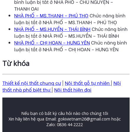
bình luận bị tắt
ở NHÀ PHỐ – CHÚ NGUYỆN –
THANH OAI
NHÀ PHỐ – MS.THANH – PHÚ THỌ
Chức năng bình
luận bị tắt
ở NHÀ PHỐ – MS.THANH – PHÚ THỌ
NHÀ PHỐ – MS.HUYỀN – THÁI BÌNH
Chức năng bình
luận bị tắt
ở NHÀ PHỐ – MS.HUYỀN – THÁI BÌNH
NHÀ PHỐ – CHỊ HOAN – HƯNG YÊN
Chức năng bình
luận bị tắt
ở NHÀ PHỐ – CHỊ HOAN – HƯNG YÊN
Từ khóa
Thiết kế nội thất chung cư
|
Nội thất gỗ tự nhiên
|
Nội
thất nhà phố biệt thự
|
Nội thất hiện đại
Nếu bạn có bất kỳ câu hỏi nào cho chúng tôi
Xin hãy liên hệ qua Email: gokivietnam26@gmail.com hoặc
Zalo: 0836 44 2222