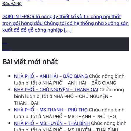
Đức Hà Nội
GOKI INTERIOR là công ty thiết kế và thi công nội thất
trọn gói hàng đầu Chúng tôi có hệ thống nhà xưởng sản
xuất đồ đồ gỗ công nghiệp [...]
13
Th1
Bài viết mới nhất
NHÀ PHỐ – ANH HẢI – BẮC GIANG
Chức năng bình
luận bị tắt
ở NHÀ PHỐ – ANH HẢI – BẮC GIANG
NHÀ PHỐ – CHÚ NGUYỆN – THANH OAI
Chức năng
bình luận bị tắt
ở NHÀ PHỐ – CHÚ NGUYỆN –
THANH OAI
NHÀ PHỐ – MS.THANH – PHÚ THỌ
Chức năng bình
luận bị tắt
ở NHÀ PHỐ – MS.THANH – PHÚ THỌ
NHÀ PHỐ – MS.HUYỀN – THÁI BÌNH
Chức năng bình
luận bị tắt
ở NHÀ PHỐ – MS.HUYỀN – THÁI BÌNH