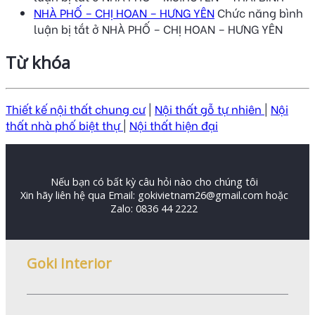
NHÀ PHỐ – CHỊ HOAN – HƯNG YÊN
Chức năng bình
luận bị tắt
ở NHÀ PHỐ – CHỊ HOAN – HƯNG YÊN
Từ khóa
Thiết kế nội thất chung cư
|
Nội thất gỗ tự nhiên
|
Nội
thất nhà phố biệt thự
|
Nội thất hiện đại
Nếu bạn có bất kỳ câu hỏi nào cho chúng tôi
Xin hãy liên hệ qua Email: gokivietnam26@gmail.com hoặc
Zalo: 0836 44 2222
Goki Interior