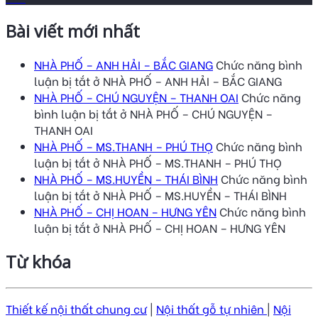
Bài viết mới nhất
NHÀ PHỐ – ANH HẢI – BẮC GIANG
Chức năng bình
luận bị tắt
ở NHÀ PHỐ – ANH HẢI – BẮC GIANG
NHÀ PHỐ – CHÚ NGUYỆN – THANH OAI
Chức năng
bình luận bị tắt
ở NHÀ PHỐ – CHÚ NGUYỆN –
THANH OAI
NHÀ PHỐ – MS.THANH – PHÚ THỌ
Chức năng bình
luận bị tắt
ở NHÀ PHỐ – MS.THANH – PHÚ THỌ
NHÀ PHỐ – MS.HUYỀN – THÁI BÌNH
Chức năng bình
luận bị tắt
ở NHÀ PHỐ – MS.HUYỀN – THÁI BÌNH
NHÀ PHỐ – CHỊ HOAN – HƯNG YÊN
Chức năng bình
luận bị tắt
ở NHÀ PHỐ – CHỊ HOAN – HƯNG YÊN
Từ khóa
Thiết kế nội thất chung cư
|
Nội thất gỗ tự nhiên
|
Nội