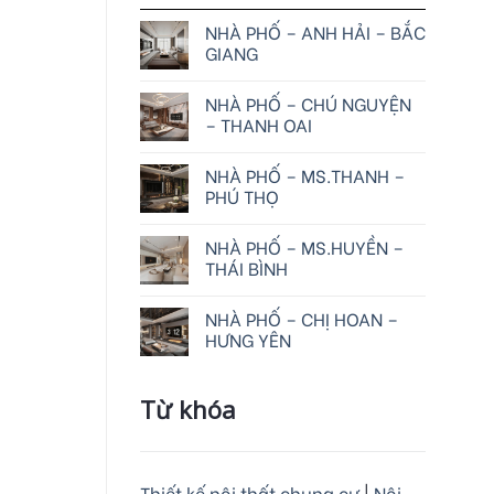
NHÀ PHỐ – ANH HẢI – BẮC
GIANG
NHÀ PHỐ – CHÚ NGUYỆN
– THANH OAI
NHÀ PHỐ – MS.THANH –
PHÚ THỌ
NHÀ PHỐ – MS.HUYỀN –
THÁI BÌNH
NHÀ PHỐ – CHỊ HOAN –
HƯNG YÊN
Từ khóa
Thiết kế nội thất chung cư
|
Nội