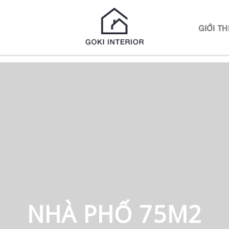
N
GIỚI TH
NHÀ PHỐ 75M2