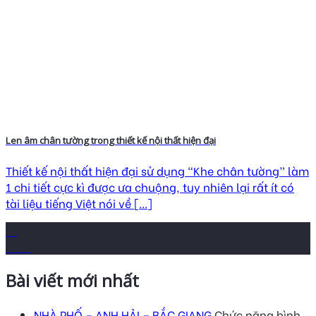
Len âm chân tường trong thiết kế nội thất hiện đại
Thiết kế nội thất hiện đại sử dụng “Khe chân tường” làm
1 chi tiết cực kì được ưa chuộng, tuy nhiên lại rất ít có
tài liệu tiếng Việt nói về [...]
13
Th12
Bài viết mới nhất
NHÀ PHỐ – ANH HẢI – BẮC GIANG
Chức năng bình