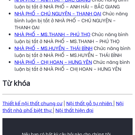
luận bị tắt
ở NHÀ PHỐ – ANH HẢI – BẮC GIANG
NHÀ PHỐ – CHÚ NGUYỆN – THANH OAI
Chức năng
bình luận bị tắt
ở NHÀ PHỐ – CHÚ NGUYỆN –
THANH OAI
NHÀ PHỐ – MS.THANH – PHÚ THỌ
Chức năng bình
luận bị tắt
ở NHÀ PHỐ – MS.THANH – PHÚ THỌ
NHÀ PHỐ – MS.HUYỀN – THÁI BÌNH
Chức năng bình
luận bị tắt
ở NHÀ PHỐ – MS.HUYỀN – THÁI BÌNH
NHÀ PHỐ – CHỊ HOAN – HƯNG YÊN
Chức năng bình
luận bị tắt
ở NHÀ PHỐ – CHỊ HOAN – HƯNG YÊN
Từ khóa
Thiết kế nội thất chung cư
|
Nội thất gỗ tự nhiên
|
Nội
thất nhà phố biệt thự
|
Nội thất hiện đại
Nếu bạn có bất kỳ câu hỏi nào cho chúng tôi