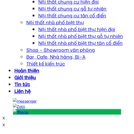
Nội thất chung cư hiện đại
Nội thất chung cư gỗ tự nhiên
Nội thất chung cư tân cổ điển
Nội thất nhà phố biệt thự
Nội thất nhà phố biệt thự hiện đại
Nội thất nhà phố biệt thự gỗ tự nhiên
Nội thất nhà phố biệt thự tân cổ điển
Shop – Showroom văn phòng
Bar, Cafe, Nhà hàng, Bi-A
Thiết kế kiến trúc
Hoàn thiện
Giới thiệu
Tin tức
Liên hệ
x
x