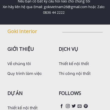
Nếu bạn có bất kỳ câu hỏi nào cho chúng tôi
Xin hãy liên hệ qua Email: gokivietnam26@gmail.com hoặc Zalo:
0836 44 2222
Goki Interior
GIỚI THIỆU
DỊCH VỤ
Về chúng tôi
Thiết kế nội thất
Quy trình làm việc
Thi công nội thất
DỰ ÁN
FOLLOWS
Thiết kế nội thất