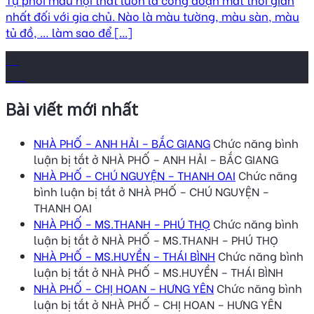
nhất đối với gia chủ. Nào là màu tường, màu sàn, màu
tủ đồ, … làm sao để [...]
28
Th8
Bài viết mới nhất
NHÀ PHỐ – ANH HẢI – BẮC GIANG
Chức năng bình
luận bị tắt
ở NHÀ PHỐ – ANH HẢI – BẮC GIANG
NHÀ PHỐ – CHÚ NGUYỆN – THANH OAI
Chức năng
bình luận bị tắt
ở NHÀ PHỐ – CHÚ NGUYỆN –
THANH OAI
NHÀ PHỐ – MS.THANH – PHÚ THỌ
Chức năng bình
luận bị tắt
ở NHÀ PHỐ – MS.THANH – PHÚ THỌ
NHÀ PHỐ – MS.HUYỀN – THÁI BÌNH
Chức năng bình
luận bị tắt
ở NHÀ PHỐ – MS.HUYỀN – THÁI BÌNH
NHÀ PHỐ – CHỊ HOAN – HƯNG YÊN
Chức năng bình
luận bị tắt
ở NHÀ PHỐ – CHỊ HOAN – HƯNG YÊN