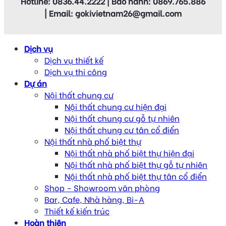
Hotline: 0836.44.2222 | Bảo hành: 0869.765.886
| Email: gokivietnam26@gmail.com
Dịch vụ
Dịch vụ thiết kế
Dịch vụ thi công
Dự án
Nội thất chung cư
Nội thất chung cư hiện đại
Nội thất chung cư gỗ tự nhiên
Nội thất chung cư tân cổ điển
Nội thất nhà phố biệt thự
Nội thất nhà phố biệt thự hiện đại
Nội thất nhà phố biệt thự gỗ tự nhiên
Nội thất nhà phố biệt thự tân cổ điển
Shop – Showroom văn phòng
Bar, Cafe, Nhà hàng, Bi-A
Thiết kế kiến trúc
Hoàn thiện