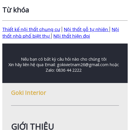
Từ khóa
Thiết kế nội thất chung cư
|
Nội thất gỗ tự nhiên
|
Nội
thất nhà phố biệt thự
|
Nội thất hiện đại
Nếu bạn có bất kỳ câu hỏi nào cho chúng tôi
Xin hãy liên hệ qua Email: gokivietnam26@gmail.com hoặc
Zalo: 0836 44 2222
Goki Interior
GIỚI THIỆU