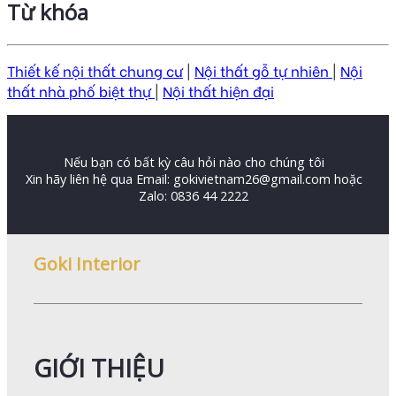
Từ khóa
Thiết kế nội thất chung cư
|
Nội thất gỗ tự nhiên
|
Nội
thất nhà phố biệt thự
|
Nội thất hiện đại
Nếu bạn có bất kỳ câu hỏi nào cho chúng tôi
Xin hãy liên hệ qua Email: gokivietnam26@gmail.com hoặc
Zalo: 0836 44 2222
Goki Interior
GIỚI THIỆU