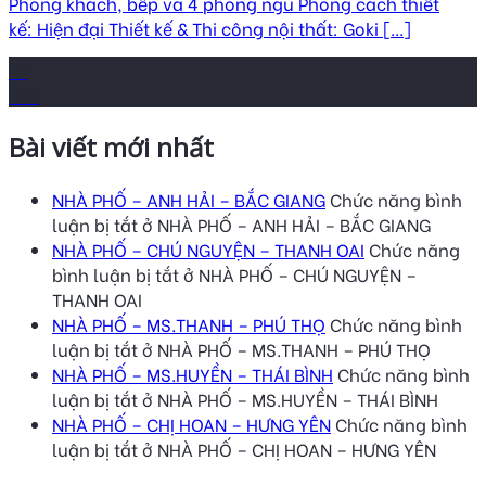
Phòng khách, bếp và 4 phòng ngủ Phong cách thiết
kế: Hiện đại Thiết kế & Thi công nội thất: Goki [...]
12
Th9
Bài viết mới nhất
NHÀ PHỐ – ANH HẢI – BẮC GIANG
Chức năng bình
luận bị tắt
ở NHÀ PHỐ – ANH HẢI – BẮC GIANG
NHÀ PHỐ – CHÚ NGUYỆN – THANH OAI
Chức năng
bình luận bị tắt
ở NHÀ PHỐ – CHÚ NGUYỆN –
THANH OAI
NHÀ PHỐ – MS.THANH – PHÚ THỌ
Chức năng bình
luận bị tắt
ở NHÀ PHỐ – MS.THANH – PHÚ THỌ
NHÀ PHỐ – MS.HUYỀN – THÁI BÌNH
Chức năng bình
luận bị tắt
ở NHÀ PHỐ – MS.HUYỀN – THÁI BÌNH
NHÀ PHỐ – CHỊ HOAN – HƯNG YÊN
Chức năng bình
luận bị tắt
ở NHÀ PHỐ – CHỊ HOAN – HƯNG YÊN