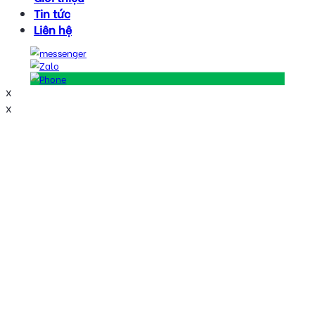
Tin tức
Liên hệ
x
x