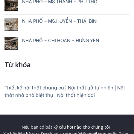
NHÀ PHỐ – MS.THANH – PHÚ THỌ
NHÀ PHỐ – MS.HUYỀN – THÁI BÌNH
NHÀ PHỐ – CHỊ HOAN – HƯNG YÊN
Từ khóa
Thiết kế nội thất chung cư
|
Nội thất gỗ tự nhiên
|
Nội
thất nhà phố biệt thự
|
Nội thất hiện đại
Nếu bạn có bất kỳ câu hỏi nào cho chúng tôi
Xin hãy liên hệ qua Email: gokivietnam26@gmail.com hoặc Zalo: