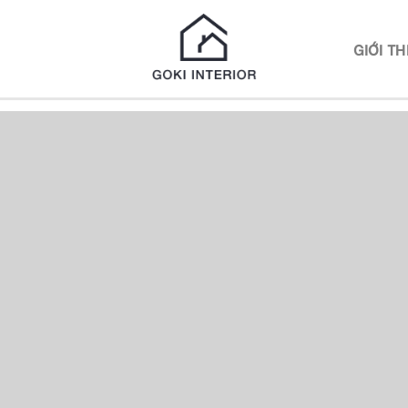
N
GIỚI TH