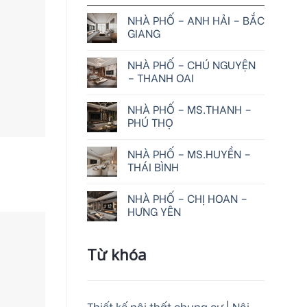
NHÀ PHỐ – ANH HẢI – BẮC
GIANG
NHÀ PHỐ – CHÚ NGUYỆN
– THANH OAI
NHÀ PHỐ – MS.THANH –
PHÚ THỌ
NHÀ PHỐ – MS.HUYỀN –
THÁI BÌNH
NHÀ PHỐ – CHỊ HOAN –
HƯNG YÊN
Từ khóa
Thiết kế nội thất chung cư
|
Nội