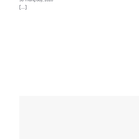
[...]