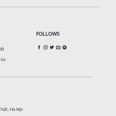
FOLLOWS
hất
trúc
hất, Hà Nội