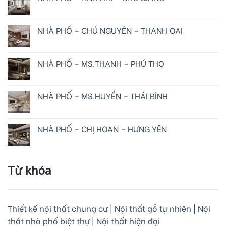
NHÀ PHỐ – CHÚ NGUYỆN – THANH OAI
NHÀ PHỐ – MS.THANH – PHÚ THỌ
NHÀ PHỐ – MS.HUYỀN – THÁI BÌNH
NHÀ PHỐ – CHỊ HOAN – HƯNG YÊN
Từ khóa
Thiết kế nội thất chung cư
|
Nội thất gỗ tự nhiên
|
Nội
thất nhà phố biệt thự
|
Nội thất hiện đại