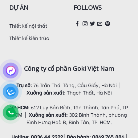
DỰ ÁN
FOLLOWS
Thiết kế nội thất
Thiết kế kiến trúc
Công ty cổ phần Goki Việt Nam
Trụ sở:
76 Trần Thái Tông, Cầu Giấy, Hà Nội |
Xưởng sản xuất:
Thạch Thất, Hà Nội
VP HCM:
612 Lũy Bán Bích, Tân Thành, Tân Phú, TP
HCM |
Xưởng sản xuất:
302 Bình Thành, phường
Bình Hưng Hoà B, Bình Tân, TP. HCM.
Hotline: 0836.44.2222 | Bảo hành: 0869.765.886 |