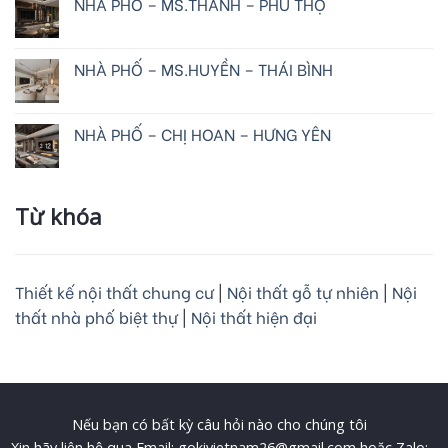
NHÀ PHỐ – MS.THANH – PHÚ THỌ
NHÀ PHỐ – MS.HUYỀN – THÁI BÌNH
NHÀ PHỐ – CHỊ HOAN – HƯNG YÊN
Từ khóa
Thiết kế nội thất chung cư
|
Nội thất gỗ tự nhiên
|
Nội
thất nhà phố biệt thự
|
Nội thất hiện đại
Nếu bạn có bất kỳ câu hỏi nào cho chúng tôi
Xin hãy liên hệ qua Email: gokivietnam26@gmail.com hoặc Zalo: