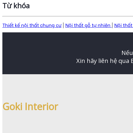
Từ khóa
Thiết kế nội thất chung cư
|
Nội thất gỗ tự nhiên
|
Nội thất
Nếu 
Xin hãy liên hệ qua
Goki Interior