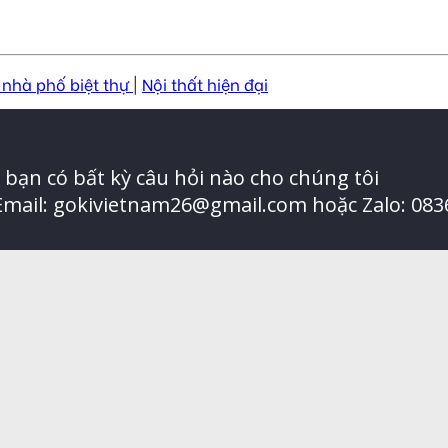
 nhà phố biệt thự
|
Nội thất hiện đại
bạn có bất kỳ câu hỏi nào cho chúng tôi
 Email: gokivietnam26@gmail.com hoặc Zalo: 083