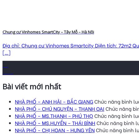
Chung cư Vinhomes SmartCity – Tây Mỗ – Hà Nội
Địa chỉ: Chung cư Vinhomes Smartcity Diện tích: 72m2 Quy
[...]
28
Th11
Bài viết mới nhất
NHÀ PHỐ – ANH HẢI – BẮC GIANG
Chức năng bình luậ
NHÀ PHỐ – CHÚ NGUYỆN – THANH OAI
Chức năng bìn
NHÀ PHỐ – MS.THANH – PHÚ THỌ
Chức năng bình luậ
NHÀ PHỐ – MS.HUYỀN – THÁI BÌNH
Chức năng bình lu
NHÀ PHỐ – CHỊ HOAN – HƯNG YÊN
Chức năng bình lu