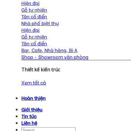
Hiện đại
Gỗ tự nhiên
Tân cổ điển
Nhà phố biệt thự
Hiện đại
Gỗ tự nhiên
Tân cổ điển
Bar, Cafe, Nhà hàng, Bi A
Shop - Showroom văn phòng
Thiết kế kiến trúc
Xem tất cả
Hoàn thiện
Giới thiệu
Tin tức
Liên hệ