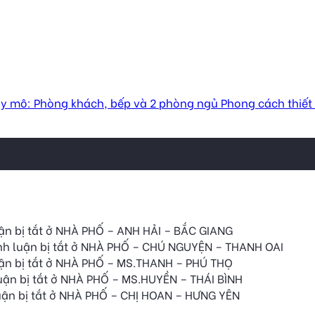
 mô: Phòng khách, bếp và 2 phòng ngủ Phong cách thiết kế:
n bị tắt
ở NHÀ PHỐ – ANH HẢI – BẮC GIANG
h luận bị tắt
ở NHÀ PHỐ – CHÚ NGUYỆN – THANH OAI
n bị tắt
ở NHÀ PHỐ – MS.THANH – PHÚ THỌ
ận bị tắt
ở NHÀ PHỐ – MS.HUYỀN – THÁI BÌNH
ận bị tắt
ở NHÀ PHỐ – CHỊ HOAN – HƯNG YÊN