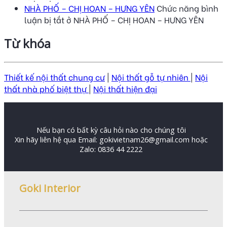
NHÀ PHỐ – CHỊ HOAN – HƯNG YÊN
Chức năng bình
luận bị tắt
ở NHÀ PHỐ – CHỊ HOAN – HƯNG YÊN
Từ khóa
Thiết kế nội thất chung cư
|
Nội thất gỗ tự nhiên
|
Nội
thất nhà phố biệt thự
|
Nội thất hiện đại
Nếu bạn có bất kỳ câu hỏi nào cho chúng tôi
Xin hãy liên hệ qua Email: gokivietnam26@gmail.com hoặc
Zalo: 0836 44 2222
Goki Interior