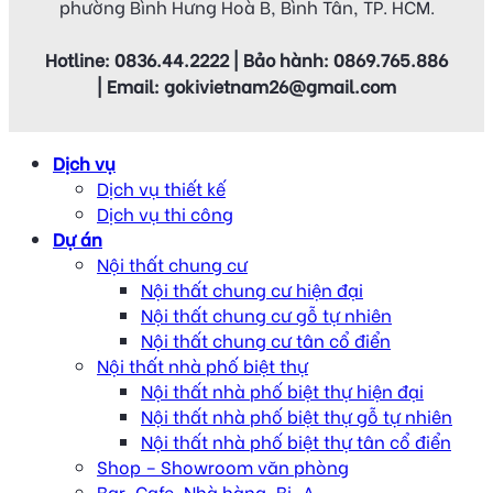
phường Bình Hưng Hoà B, Bình Tân, TP. HCM.
Hotline: 0836.44.2222 | Bảo hành: 0869.765.886
| Email: gokivietnam26@gmail.com
Dịch vụ
Dịch vụ thiết kế
Dịch vụ thi công
Dự án
Nội thất chung cư
Nội thất chung cư hiện đại
Nội thất chung cư gỗ tự nhiên
Nội thất chung cư tân cổ điển
Nội thất nhà phố biệt thự
Nội thất nhà phố biệt thự hiện đại
Nội thất nhà phố biệt thự gỗ tự nhiên
Nội thất nhà phố biệt thự tân cổ điển
Shop – Showroom văn phòng
Bar, Cafe, Nhà hàng, Bi-A